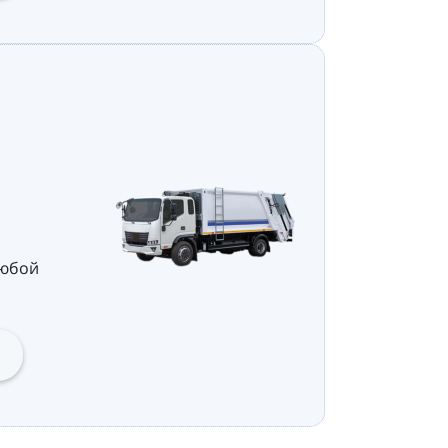
любой
я