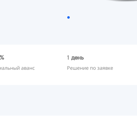
0%
1
день
альный аванс
Решение по заявке