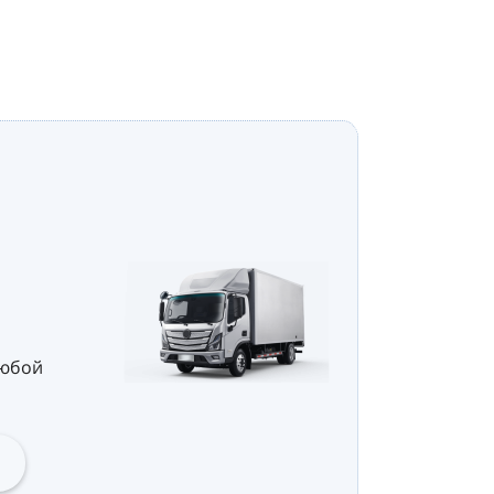
любой
я