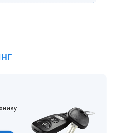
инг
хнику